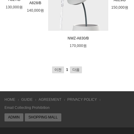
A829/B
A828/B
130,000원
150,000원
140,000원
NWZ-A830/B
170,000원
이전
다음
1
HOME
GUIDE
AGREEMENT
PRIVACY POLICY
Email Collecting Prohibition
ADMIN
SHOPPING MALL