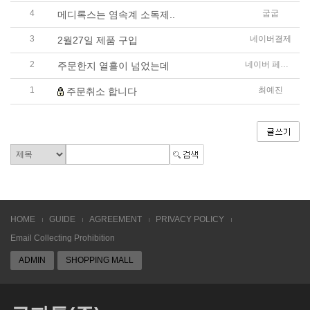
4
굽굽
메디록스는 염속계 소독제..
3
네이버결제
2월27일 제품 구입
2
네이버 페이 결제
주문한지 열흘이 넘었는데
1
최예진
주문취소 합니다
HOME
GUIDE
AGREEMENT
PRIVACY POLICY
Email Collecting Prohibition
ADMIN
SHOPPING MALL