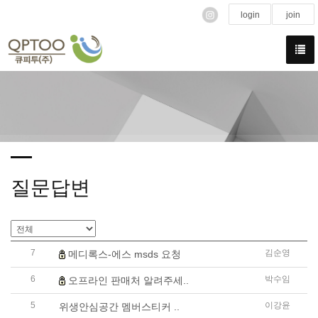
login
join
질문답변
7
김순영
메디록스-에스 msds 요청
6
박수임
오프라인 판매처 알려주세..
5
이강윤
위생안심공간 멤버스티커 ..